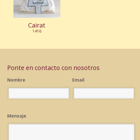
Cairat
1416
Ponte en contacto con nosotros
Nombre
Email
Mensaje