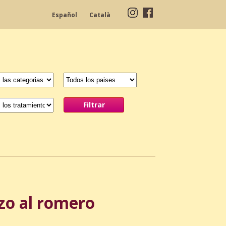
Español
Català
ezo al romero