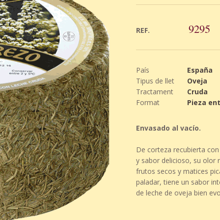
9295
REF.
País
España
Tipus de llet
Oveja
Tractament
Cruda
Format
Pieza ent
Envasado al vacío.
De corteza recubierta co
y sabor delicioso, su olor
frutos secos y matices pic
paladar, tiene un sabor in
de leche de oveja bien evo