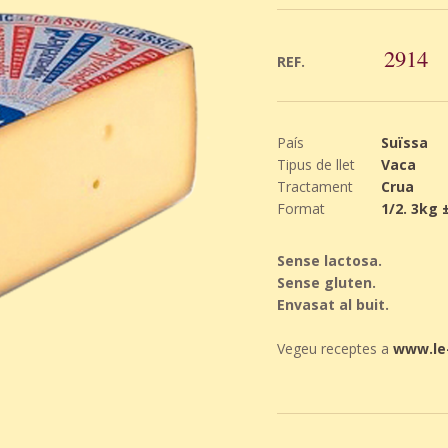
2914
REF.
País
Suïssa
Tipus de llet
Vaca
Tractament
Crua
Format
1/2. 3kg 
Sense lactosa.
Sense gluten.
Envasat al buit.
Vegeu receptes a
www.le