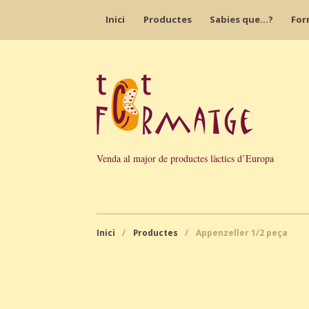
Inici
Productes
Sabies que…?
For
Venda al major de productes làctics d’Europa
Inici
/
Productes
/
Appenzeller 1/2 peça