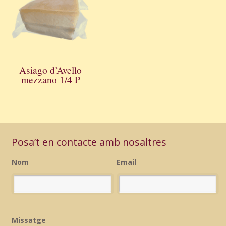
Asiago d’Avello
mezzano 1/4 P
Posa’t en contacte amb nosaltres
Nom
Email
Missatge