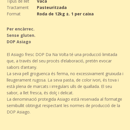
Tipus de llet
Vaca
Tractament
Pasteuritzada
Format
Roda de 12kg ±. 1 per caixa
Per encàrrec.
Sense gluten.
DOP Asiago
El Asiago fresc DOP Da Na Volta té una producció limitada
que, a través del seu procés d’elaboració, pretén evocar
sabors d’antany.
La seva pell groguenca és ferma, no excessivament gruixuda i
lleugerament rugosa. La seva pasta, de color ivori, és tova i
està plena de marcats i irregulars ulls de quallada. El seu
sabor, a llet fresca, és dolç i delicat.
La denominació protegida Asiago està reservada al formatge
semibullit obtingut respectant les normes de producció de la
DOP Asiago.