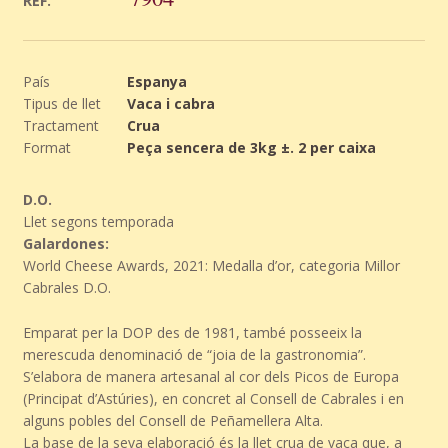
REF.
País
Espanya
Tipus de llet
Vaca i cabra
Tractament
Crua
Format
Peça sencera de 3kg ±. 2 per caixa
D.O.
Llet segons temporada
Galardones:
World Cheese Awards, 2021: Medalla d’or, categoria Millor
Cabrales D.O.
Emparat per la DOP des de 1981, també posseeix la
merescuda denominació de “joia de la gastronomia”.
S’elabora de manera artesanal al cor dels Picos de Europa
(Principat d’Astúries), en concret al Consell de Cabrales i en
alguns pobles del Consell de Peñamellera Alta.
La base de la seva elaboració és la llet crua de vaca que, a