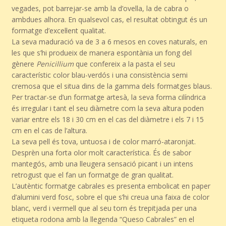
vegades, pot barrejar-se amb la d’ovella, la de cabra o
ambdues alhora. En qualsevol cas, el resultat obtingut és un
formatge d’excel·lent qualitat.
La seva maduració va de 3 a 6 mesos en coves naturals, en
les que s’hi produeix de manera espontània un fong del
gènere
Penicillium
que confereix a la pasta el seu
característic color blau-verdós i una consistència semi
cremosa que el situa dins de la gamma dels formatges blaus.
Per tractar-se d’un formatge artesà, la seva forma cilíndrica
és irregular i tant el seu diàmetre com la seva altura poden
variar entre els 18 i 30 cm en el cas del diàmetre i els 7 i 15
cm en el cas de l’altura.
La seva pell és tova, untuosa i de color marró-ataronjat.
Desprèn una forta olor molt característica. És de sabor
mantegós, amb una lleugera sensació picant i un intens
retrogust que el fan un formatge de gran qualitat.
L’autèntic formatge cabrales es presenta embolicat en paper
d’alumini verd fosc, sobre el que s’hi creua una faixa de color
blanc, verd i vermell que al seu torn és trepitjada per una
etiqueta rodona amb la llegenda “Queso Cabrales” en el