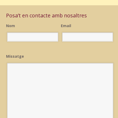
Posa’t en contacte amb nosaltres
Nom
Email
Missatge