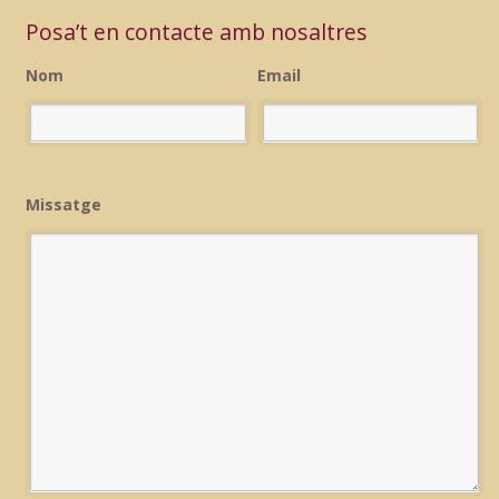
Posa’t en contacte amb nosaltres
Nom
Email
Missatge