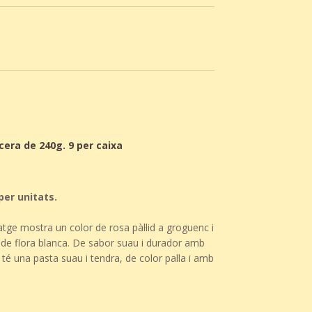
era de 240g. 9 per caixa
per unitats.
tge mostra un color de rosa pàl·lid a groguenc i
de flora blanca. De sabor suau i durador amb
, té una pasta suau i tendra, de color palla i amb