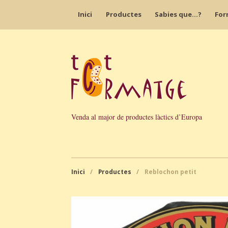
Inici
Productes
Sabies que…?
For
Venda al major de productes làctics d’Europa
Inici
/
Productes
/
Reblochon petit