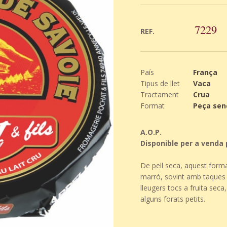
7229
REF.
País
França
Tipus de llet
Vaca
Tractament
Crua
Format
Peça senc
A.O.P.
Disponible per a venda 
De pell seca, aquest forma
marró, sovint amb taques 
lleugers tocs a fruita seca
alguns forats petits.