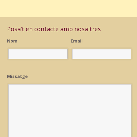
Posa’t en contacte amb nosaltres
Nom
Email
Missatge