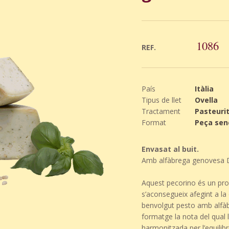
1086
REF.
País
Itàlia
Tipus de llet
Ovella
Tractament
Pasteuri
Format
Peça senc
Envasat al buit.
Amb alfàbrega genovesa 
Aquest pecorino és un prod
s’aconsegueix afegint a la 
benvolgut pesto amb alfàb
formatge la nota del qual
harmonitzada per l’equilibri