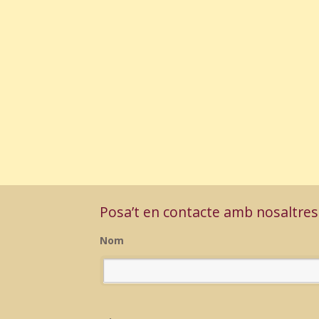
Posa’t en contacte amb nosaltres
Nom