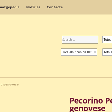
matgepèdia
Notícies
Contacte
ico genovese
Pecorino Pe
genovese