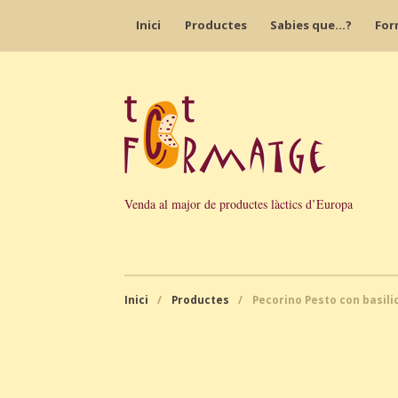
Inici
Productes
Sabies que…?
For
Venda al major de productes làctics d’Europa
Inici
/
Productes
/
Pecorino Pesto con basil