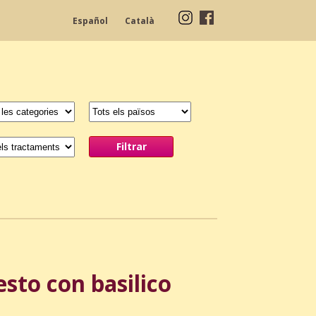
Español
Català
sto con basilico