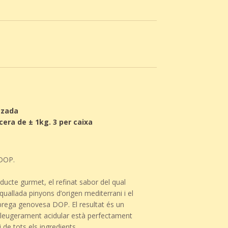
tzada
era de ± 1kg. 3 per caixa
DOP.
ucte gurmet, el refinat sabor del qual
quallada pinyons d’origen mediterrani i el
rega genovesa DOP. El resultat és un
 lleugerament acidular està perfectament
 de tots els ingredients.