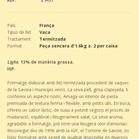
REF.
País
França
Tipus de llet
Vaca
Tractament
Termitzada
Format
Peça sencera d'1.6kg ±. 2 per caixa
Light
. 13% de matèria grassa.
IGP.
Formatge elaborat amb llet termitzada procedent de vaques
de la Savoia i municipis veïns. La seva pell, grisa clapejada, li
confereix un aspecte rústic. Amaga un interior de pasta
premsada de textura ferma i flexible, amb petits ulls. En boca,
ofereix un sabor làctic, de suau a potent segons el procés de
maduració, equilibrat i lleugerament salat. La seva aroma,
agradable a formatge, pot tenir una lleugera olor d’amoníac.
Reconegut des de 1996 amb la IGP, el Tomme de Savoie, és
l’únic formatge amb segell de qualitat disponible en diversos