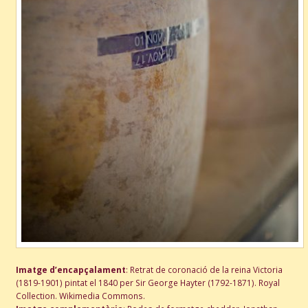
Imatge d’encapçalament
: Retrat de coronació de la reina Victoria
(1819-1901) pintat el 1840 per Sir George Hayter (1792-1871). Royal
Collection. Wikimedia Commons.