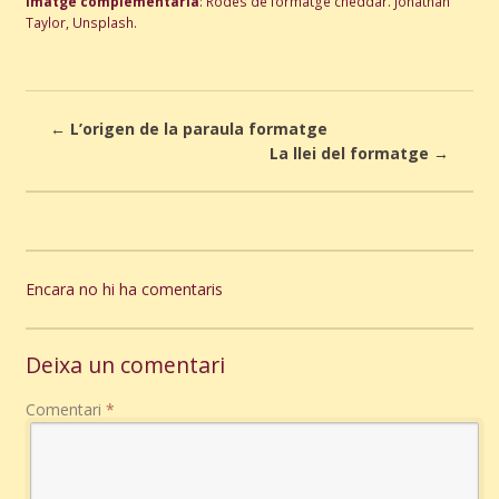
Imatge complementària
: Rodes de formatge cheddar. Jonathan
Taylor, Unsplash.
←
L’origen de la paraula formatge
La llei del formatge
→
Encara no hi ha comentaris
Deixa un comentari
Comentari
*