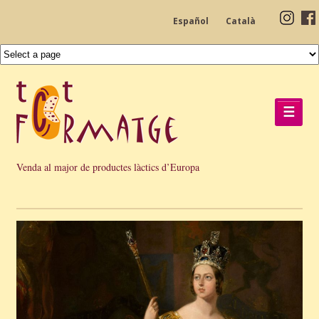
Español
Català
☰
Venda al major de productes làctics d’Europa