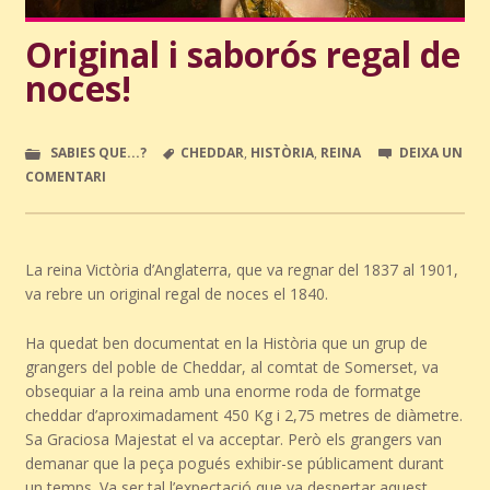
Original i saborós regal de
noces!
SABIES QUE...?
CHEDDAR
,
HISTÒRIA
,
REINA
DEIXA UN
COMENTARI
La reina Victòria d’Anglaterra, que va regnar del 1837 al 1901,
va rebre un original regal de noces el 1840.
Ha quedat ben documentat en la Història que un grup de
grangers del poble de Cheddar, al comtat de Somerset, va
obsequiar a la reina amb una enorme roda de formatge
cheddar d’aproximadament 450 Kg i 2,75 metres de diàmetre.
Sa Graciosa Majestat el va acceptar. Però els grangers van
demanar que la peça pogués exhibir-se públicament durant
un temps. Va ser tal l’expectació que va despertar aquest