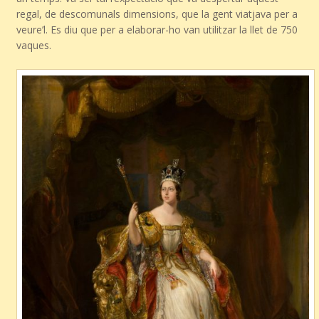
regal, de descomunals dimensions, que la gent viatjava per a
veure’l. Es diu que per a elaborar-ho van utilitzar la llet de 750
vaques.